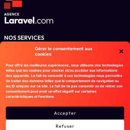
NOS SERVICES​
Développement sur mesure
Gérer le consentement aux
Migration vers Laravel
cookies
Maintenance et Support
Intégration d'Api et Services Web
Pour offrir les meilleures expériences, nous utilisons des technologies
telles que les cookies pour stocker et/ou accéder aux informations
Optimisation de la Performance et Sécurité
des appareils. Le fait de consentir à ces technologies nous permettra
de traiter des données telles que le comportement de navigation ou
L'AGENCE
les ID uniques sur ce site. Le fait de ne pas consentir ou de retirer son
Notre expertise
consentement peut avoir un effet négatif sur certaines
caractéristiques et fonctions.
Nos Réalisations
Nous étudions chacun de vos projets
Accepter
contact@agencelaravel.com
Refuser
CONTACTEZ-NOUS