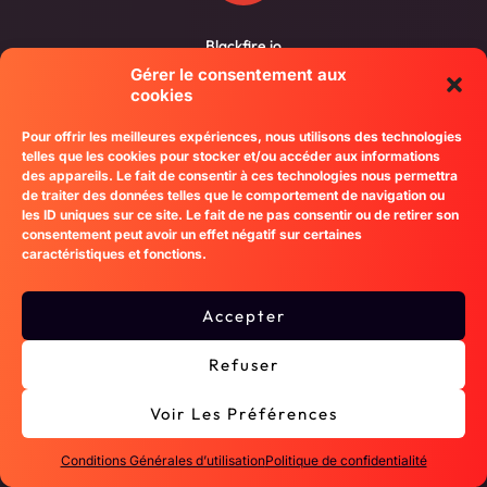
Blackfire.io
Gérer le consentement aux
Profilage automatisé pour optimiser les performances et
cookies
détecter les goulets d’étranglement.
Pour offrir les meilleures expériences, nous utilisons des technologies
telles que les cookies pour stocker et/ou accéder aux informations
des appareils. Le fait de consentir à ces technologies nous permettra
de traiter des données telles que le comportement de navigation ou
les ID uniques sur ce site. Le fait de ne pas consentir ou de retirer son
Les talents qui font la
consentement peut avoir un effet négatif sur certaines
caractéristiques et fonctions.
force de notre agence
Accepter
Laravel
Refuser
Voir Les Préférences
Conditions Générales d’utilisation
Politique de confidentialité